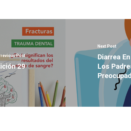
Next Post
Diarrea E
revious Post
ición 29
Los Padres
Preocupa