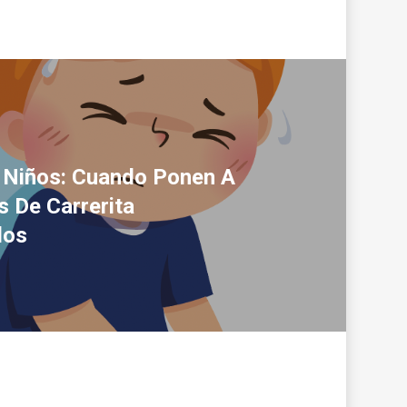
n Niños: Cuando Ponen A
 De Carrerita
dos