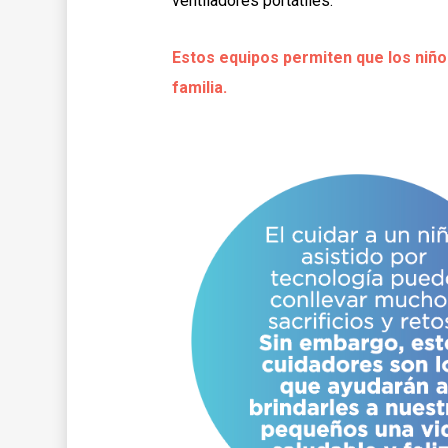
ventiladores portátiles.
Estos equipos permiten que los niños
familia.