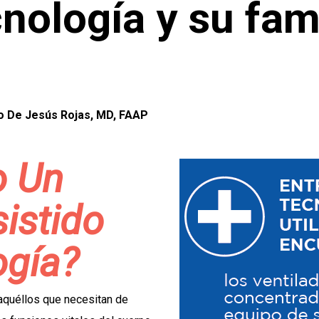
nología y su fam
do De Jesús Rojas, MD, FAAP
o Un
istido
ogía?
aquéllos que necesitan de