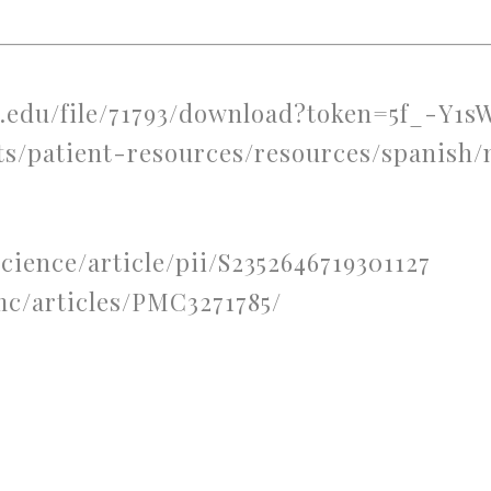
.edu/file/71793/download?token=5f_-Y1s
ts/patient-resources/resources/spanish
ience/article/pii/S2352646719301127
c/articles/PMC3271785/