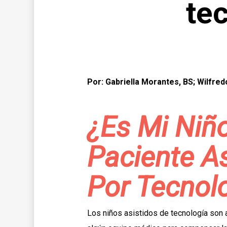
tec
Por: Gabriella Morantes, BS; Wilfre
¿Es Mi Niñ
Paciente As
Por Tecnol
Los niños asistidos de tecnología son 