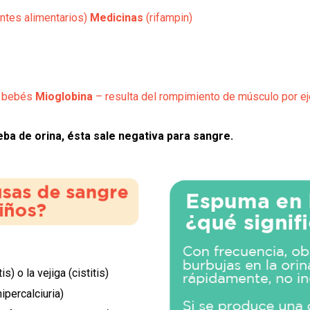
ntes alimentarios)
Medicinas
(rifampin)
s bebés
Mioglobina
– resulta del rompimiento de músculo por ej
ba de orina, ésta sale negativa para sangre.
s) o la vejiga (cistitis)
hipercalciuria)