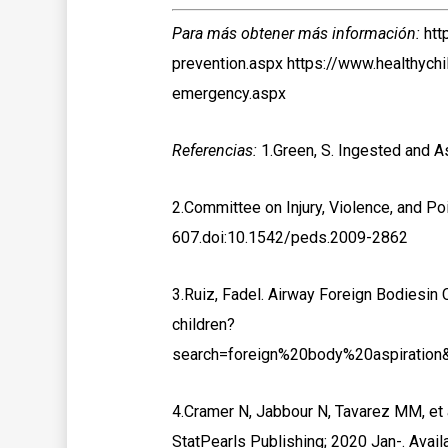
Para más obtener más información:
htt
prevention.aspx https://www.healthych
emergency.aspx
Referencias:
1.Green, S. Ingested and A
2.Committee on Injury, Violence, and P
607.doi:10.1542/peds.2009-2862
3.Ruiz, Fadel. Airway Foreign Bodiesin
children?
search=foreign%20body%20aspiration
4.Cramer N, Jabbour N, Tavarez MM, et al
StatPearls Publishing; 2020 Jan-. Ava