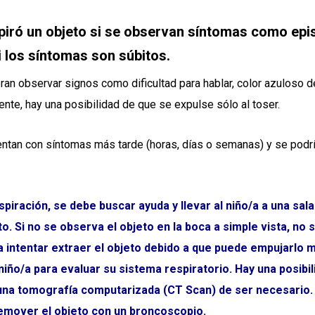
iró un objeto si se observan síntomas como episo
si los síntomas son súbitos.
an observar signos como dificultad para hablar, color azuloso de
te, hay una posibilidad de que se expulse sólo al toser.
entan con síntomas más tarde (horas, días o semanas) y se podr
iración, se debe buscar ayuda y llevar al niño/a a una s
o. Si no se observa el objeto en la boca a simple vista, no 
a intentar extraer el objeto debido a que puede empujarlo 
 niño/a para evaluar su sistema respiratorio. Hay una posibi
o una tomografía computarizada (CT Scan) de ser necesario
 remover el objeto con un broncoscopio.