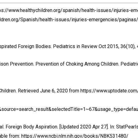
ps://www.healthychildren.org/spanish/health-issues/injuries-e
ildren.org/Spanish/health-issues/injuries-emergencies/paginas
spirated Foreign Bodies. Pediatrics in Review Oct 2015, 36(10),
oison Prevention. Prevention of Choking Among Children. Pediatr
 Children. Retrieved June 6, 2020 from https://www.uptodate.co
&source=search_result&selectedTitle=1~67&usage_type=defau
. Foreign Body Aspiration. [Updated 2020 Apr 27]. In: StatPearls 
ilable from: https://www.ncbi.nlm.nih.gov/books/NBK531480/