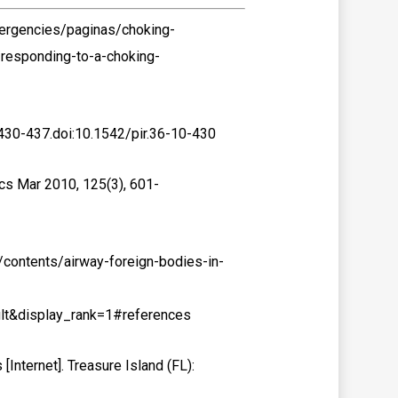
mergencies/paginas/choking-
/responding-to-a-choking-
 430-437.doi:10.1542/pir.36-10-430
ics Mar 2010, 125(3), 601-
m/contents/airway-foreign-bodies-in-
lt&display_rank=1#references
[Internet]. Treasure Island (FL):